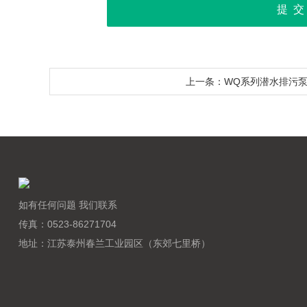
上一条：WQ系列潜水排污
如有任何问题 我们联系
传真：0523-86271704
地址：江苏泰州春兰工业园区（东郊七里桥）