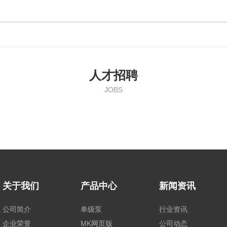
人才招聘
JOBS
关于我们
产品中心
新闻资讯
公司简介
单级泵
行业资讯
企业荣誉
MK网页版
公司动态